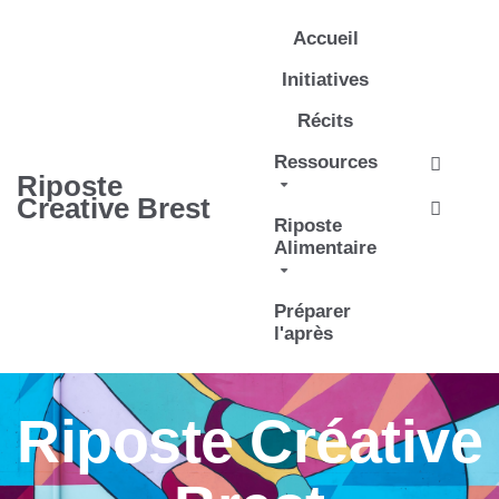
Aller au contenu principal
Accueil
Initiatives
Récits
Ressources
Recher
Riposte
Creative Brest
Riposte
Alimentaire
Préparer
l'après
Riposte Créative