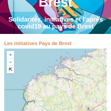
Brest
Solidarités, initiatives et l'après
covid19 au pays de Brest
Les initiatives Pays de Brest
+
−